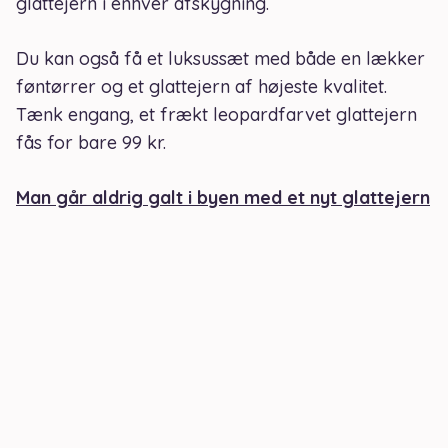
glattejern i enhver afskygning.
Du kan også få et luksussæt med både en lækker
føntørrer og et glattejern af højeste kvalitet.
Tænk engang, et frækt leopardfarvet glattejern
fås for bare 99 kr.
Man går aldrig galt i byen med et nyt glattejern