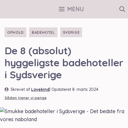
Hop
MENU
til
indhold
OPHOLD
BADEHOTEL
SVERIGE
De 8 (absolut)
hyggeligste badehoteller
i Sydsverige
Skrevet af
Lovekind
| Opdateret
8. marts 2024
Sådan tjener vi penge