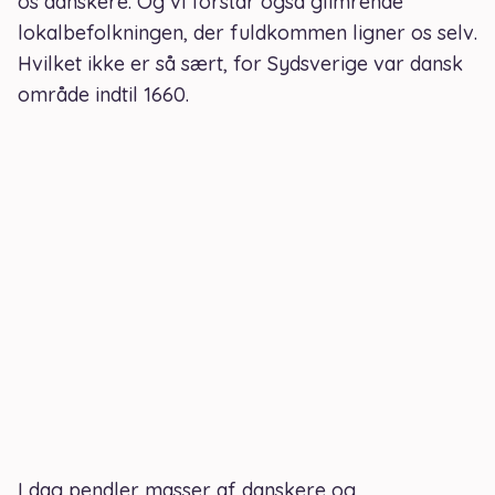
os danskere. Og vi forstår også glimrende
lokalbefolkningen, der fuldkommen ligner os selv.
Hvilket ikke er så sært, for Sydsverige var dansk
område indtil 1660.
I dag pendler masser af danskere og