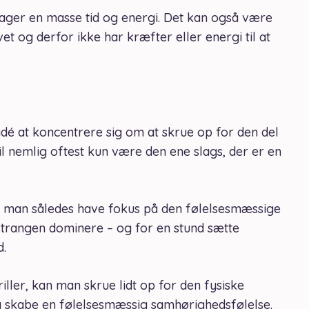
 tager en masse tid og energi. Det kan også være
ivet og derfor ikke har kræfter eller energi til at
idé at koncentrere sig om at skrue op for den del
vil nemlig oftest kun være den ene slags, der er en
n man således have fokus på den følelsesmæssige
rtrangen dominere – og for en stund sætte
d.
ller, kan man skrue lidt op for den fysiske
å skabe en følelsesmæssig samhørighedsfølelse.