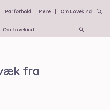
Parforhold
Mere
Om Lovekind
Om Lovekind
 væk fra