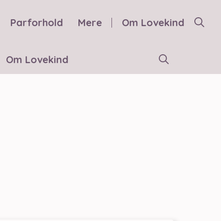
Parforhold
Mere
Om Lovekind
Om Lovekind