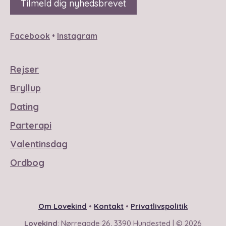
Facebook
•
Instagram
Rejser
Bryllup
Dating
Parterapi
Valentinsdag
Ordbog
Om Lovekind
•
Kontakt
•
Privatlivspolitik
Lovekind
: Nørregade 26, 3390 Hundested | © 2026